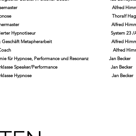
osemaster Alfred Himmelw
hypnose Thoralf Hagl / Alfred 
phermaster Alfred Himmelw
ierter Hypnotiseur System 23 /Alexand
eschäft Metapherarbeit Alfred Himmel
T Coach Alfred Himmelw
r Hypnose, Performance und Resonanz Jan Becker
lasse Speaker/Performance Jan Becker
erklasse Hypnose Jan Becker