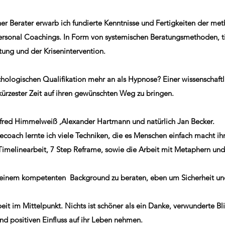
er Berater erwarb ich fundierte Kenntnisse und Fertigkeiten der m
ersonal Coachings. In Form von systemischen Beratungsmethoden, t
atung und der Krisenintervention.
ychologischen Qualifikation mehr an als Hypnose? Einer wissenschaft
kürzester Zeit auf ihren gewünschten Weg zu bringen.
lfred Himmelweiß ,Alexander Hartmann und natürlich Jan Becker.
oach lernte ich viele Techniken, die es Menschen einfach macht ih
imelinearbeit, 7 Step Reframe, sowie die Arbeit mit Metaphern und
it einem kompetenten Background zu beraten, eben um Sicherheit un
it im Mittelpunkt. Nichts ist schöner als ein Danke, verwunderte Bli
nd positiven Einfluss auf ihr Leben nehmen.