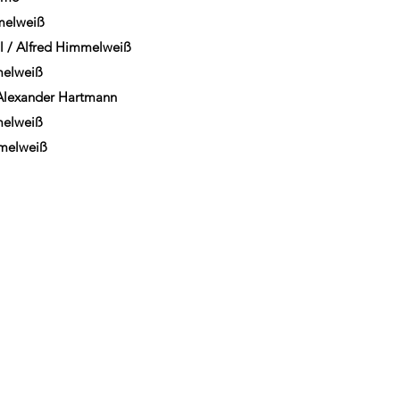
eiß
Himmelweiß
eiß
er Hartmann
weiß
eiß