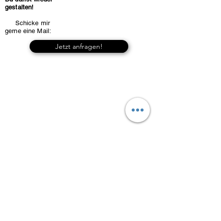
gestalten!
Schicke mir
gerne eine Mail:
Jetzt anfragen!
Weitere Arbeitsgebiete
Die Veränderung als Ziel
Veränderungen sind oft gewünscht und
zeitweise kommen diese ungefragt
Unter anderem biete ich Unterstützung zu
folgenden Themengebieten an: